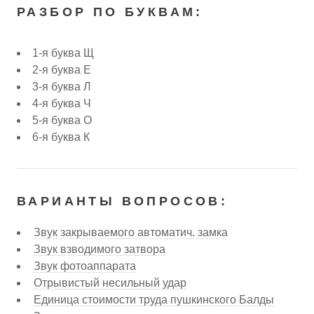
РАЗБОР ПО БУКВАМ:
1-я буква Щ
2-я буква Е
3-я буква Л
4-я буква Ч
5-я буква О
6-я буква К
ВАРИАНТЫ ВОПРОСОВ:
Звук закрываемого автоматич. замка
Звук взводимого затвора
Звук фотоаппарата
Отрывистый несильный удар
Единица стоимости труда пушкинского Балды