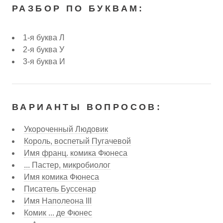
РАЗБОР ПО БУКВАМ:
1-я буква Л
2-я буква У
3-я буква И
ВАРИАНТЫ ВОПРОСОВ:
Укороченный Людовик
Король, воспетый Пугачевой
Имя франц. комика Фюнеса
... Пастер, микробиолог
Имя комика Фюнеса
Писатель Буссенар
Имя Наполеона III
Комик ... де Фюнес