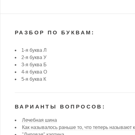
РАЗБОР ПО БУКВАМ:
1-я буква Л
2-я буква У
3-я буква Б
4-я буква О
5-я буква К
ВАРИАНТЫ ВОПРОСОВ:
Лечебная шина
Как называлось раньше то, что теперь называют
"Липовая" картина