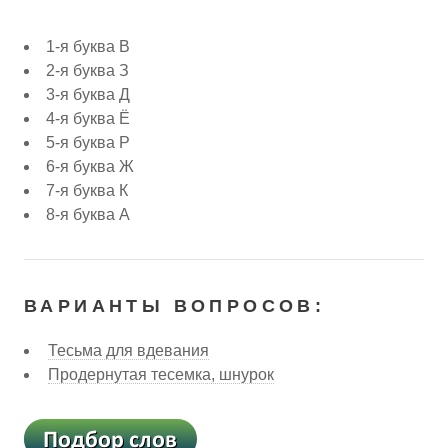
1-я буква В
2-я буква З
3-я буква Д
4-я буква Ё
5-я буква Р
6-я буква Ж
7-я буква К
8-я буква А
ВАРИАНТЫ ВОПРОСОВ:
Тесьма для вдевания
Продернутая тесемка, шнурок