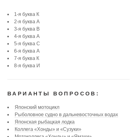
1-я буква К
2-я буква А
3-я буква В
4-я буква А
5-я буква С
6-я буква А
7-я буква К
8-я буква И
ВАРИАНТЫ ВОПРОСОВ:
Японский мотоцикл
Рыболовное судно в дальневосточных водах
Японская рыбацкая лодка
Коллега «Хонды» и «Сузуки»
Мотоколлега «Хонды» и «Ямахи»