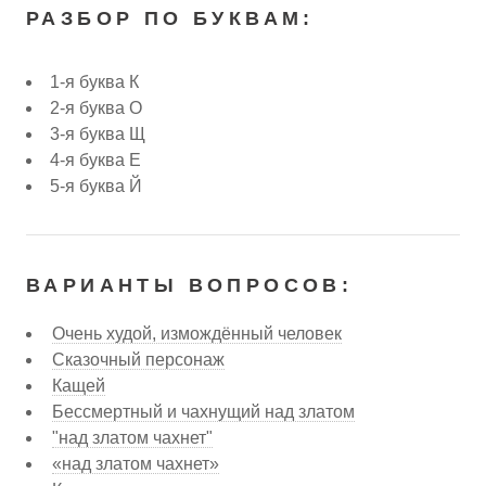
РАЗБОР ПО БУКВАМ:
1-я буква К
2-я буква О
3-я буква Щ
4-я буква Е
5-я буква Й
ВАРИАНТЫ ВОПРОСОВ:
Очень худой, измождённый человек
Сказочный персонаж
Кащей
Бессмертный и чахнущий над златом
"над златом чахнет"
«над златом чахнет»