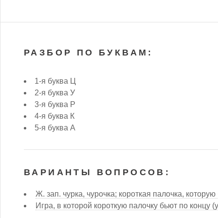
РАЗБОР ПО БУКВАМ:
1-я буква Ц
2-я буква У
3-я буква Р
4-я буква К
5-я буква А
ВАРИАНТЫ ВОПРОСОВ:
Ж. зап. чурка, чурочка; короткая палочка, которую
Игра, в которой короткую палочку бьют по концу (у