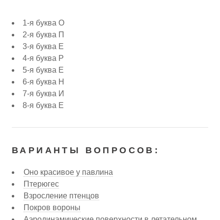
1-я буква О
2-я буква П
3-я буква Е
4-я буква Р
5-я буква Е
6-я буква Н
7-я буква И
8-я буква Е
ВАРИАНТЫ ВОПРОСОВ:
Оно красивое у павлина
Птерюгес
Взросление птенцов
Покров вороны
Аэродинамические поверхности в летательном