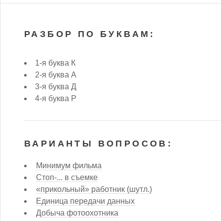
РАЗБОР ПО БУКВАМ:
1-я буква К
2-я буква А
3-я буква Д
4-я буква Р
ВАРИАНТЫ ВОПРОСОВ:
Минимум фильма
Стоп-... в съемке
«прикольный» работник (шутл.)
Единица передачи данных
Добыча фотоохотника