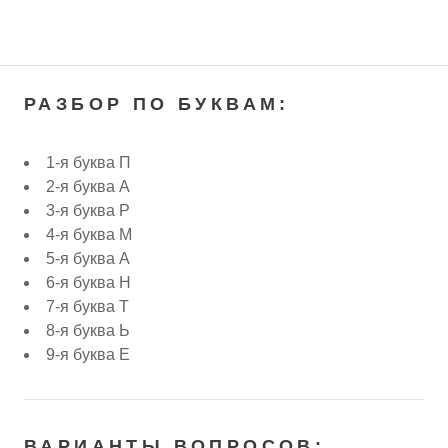
РАЗБОР ПО БУКВАМ:
1-я буква П
2-я буква А
3-я буква Р
4-я буква М
5-я буква А
6-я буква Н
7-я буква Т
8-я буква Ь
9-я буква Е
ВАРИАНТЫ ВОПРОСОВ: