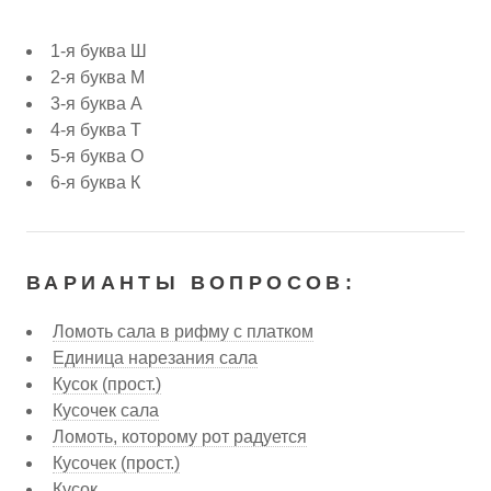
1-я буква Ш
2-я буква М
3-я буква А
4-я буква Т
5-я буква О
6-я буква К
ВАРИАНТЫ ВОПРОСОВ:
Ломоть сала в рифму с платком
Единица нарезания сала
Кусок (прост.)
Кусочек сала
Ломоть, которому рот радуется
Кусочек (прост.)
Кусок