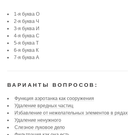
1-я буква О
2-я буква Ч
3-я буква И
4-я буква С
5-я буква Т
6-я буква К
7-я буква А
ВАРИАНТЫ ВОПРОСОВ:
Функция аэротанка как сооружения
Удаление вредных частиц
Избавление от нежелательных элементов в рядах
Удаление ненужного
Слезное луковое дело
Фильтрация как она есть