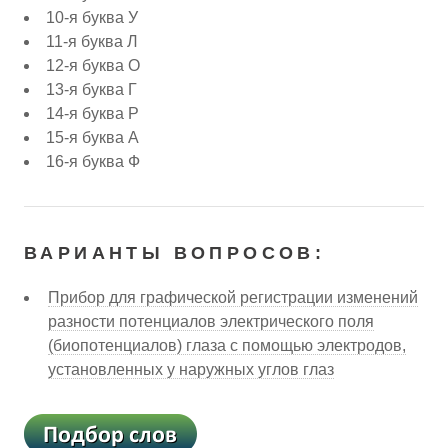
10-я буква У
11-я буква Л
12-я буква О
13-я буква Г
14-я буква Р
15-я буква А
16-я буква Ф
ВАРИАНТЫ ВОПРОСОВ:
Прибор для графической регистрации изменений
разности потенциалов электрического поля
(биопотенциалов) глаза с помощью электродов,
установленных у наружных углов глаз