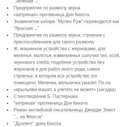
"Зеленая ..."
Предприятие по размолу зерна
«ветряная» противница Дон Кихота
Знаменитое кабаре "Мулен Руж" переводится как
"Красная ..."
Предприятие по размолу зерна, строение с
приспособлением для такого размола
Ж. машинное устройство с жерновами, для
меленья, молотья, измельченья сыпучих тел, особ.
зернового хлеба; подобное устройство без
жерновов и для работ иного рода; самое
строенье, в котором все устройство это
помещено. Меленка, мельничка умалит. По на
«крыльями машет, а улететь не может» (загадка)
Стихотворение Б. Пастернака
"ветряная" противница Дон Кихота
Роман английской писательницы Джордж Элиот
"... на Флоссе"
"Дуэлянт" дона Кихота