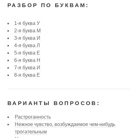
РАЗБОР ПО БУКВАМ:
1-я буква У
2-я буква М
3-я буква И
4-я буква Л
5-я буква Е
6-я буква Н
7-я буква И
8-я буква Е
ВАРИАНТЫ ВОПРОСОВ:
Растроганность
Нежное чувство, возбуждаемое чем-нибудь
трогательным