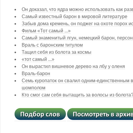
Он доказал, что ядра можно использовать как ра
Самый известный барон в мировой литературе
Забыв дома кремень, он поджег на охоте порох и
Фильм «Тот самый ...»
Самый знаменитый лгун, немецкий барон, персо
Враль с баронским титулом
Тащил себя из болота за космы
«тот самый ...»
Он вырастил вишневое дерево на лбу у оленя
Враль-барон
Семь куропаток он свалил одним-единственным в
шомполом
Кто смог сам себя вытащить за волосы из болота