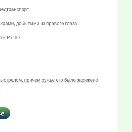
зведтранспорт
скрами, добытыми из правого глаза
наж Распе
ыстрелом, причем ружье его было заряжено
?