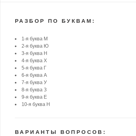
РАЗБОР ПО БУКВАМ:
1-я буква М
2-я буква Ю
3-я буква Н
4-я буква Х
5-я буква Г
6-я буква А
7-я буква У
8-я буква З
9-я буква Е
10-я буква Н
ВАРИАНТЫ ВОПРОСОВ: