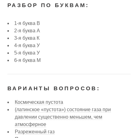
РАЗБОР ПО БУКВАМ:
1-я буква В
2-я буква А
3-я буква К
4-я буква У
5-я буква У
6-я буква М
ВАРИАНТЫ ВОПРОСОВ:
Космическая пустота
(латинское «пустота») состояние газа при
давлении существенно меньшем, чем
атмосферное
Разреженный газ