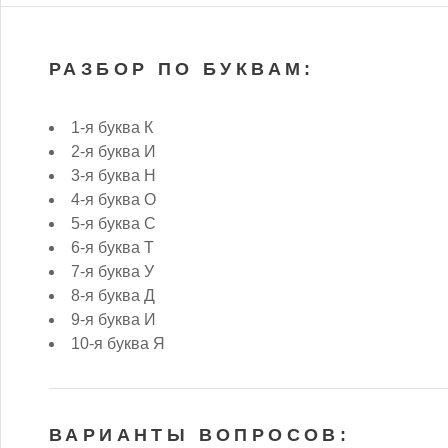
РАЗБОР ПО БУКВАМ:
1-я буква К
2-я буква И
3-я буква Н
4-я буква О
5-я буква С
6-я буква Т
7-я буква У
8-я буква Д
9-я буква И
10-я буква Я
ВАРИАНТЫ ВОПРОСОВ: