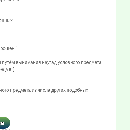
шенных
брошен!"
и путём вынимания наугад условного предмета
редмет]
ого предмета из числа других подобных