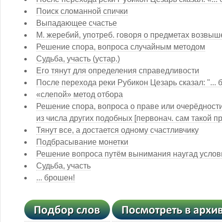
Поиск сломанной спички
Выпадающее счастье
М. жеребий, употреб. говоря о предметах возвы
Решение спора, вопроса случайным методом
Судьба, участь (устар.)
Его тянут для определения справедливости
После перехода реки Рубикон Цезарь сказал: "... 
«слепой» метод отбора
Решение спора, вопроса о праве или очерёдност
из числа других подобных [первонач. сам такой п
Тянут все, а достается одному счастливчику
Подбрасывание монетки
Решение вопроса путём вынимания наугад условн
Судьба, участь
... брошен!