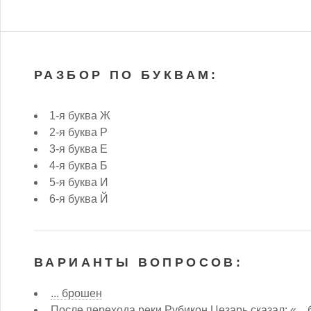
РАЗБОР ПО БУКВАМ:
1-я буква Ж
2-я буква Р
3-я буква Е
4-я буква Б
5-я буква И
6-я буква Й
ВАРИАНТЫ ВОПРОСОВ:
... брошен
После перехода реки Рубикон Цезарь сказал: «...