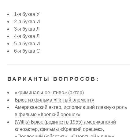
1-я буква У
2-я буква И
3-я буква Л
4-я буква Л
5-я буква И
6-я буква С
ВАРИАНТЫ ВОПРОСОВ:
«криминальное чтиво» (актер)
Брюс из фильма «Пятый элемент»
Американский актер, исполнивший главную роль
в фильме «Крепкий орешек»
(Willis) Брюс (родился в 1955) американский
киноактер, фильмы «Крепкий орешек»,
«Последний бойскаут», «Смерть ей к лицу»,