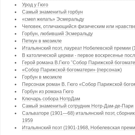
Урод у Гюго
Самый знаменитый горбун
«смел желать» Эсмеральду
Человек, отличающийся физическим или нравст
Горбун, любивший Эсмеральду
Петкун в мюзикле
Итальянский поэт, лауреат Нобелевской премии (1
В католической церкви - первое воскресенье посл
Герой романа В.Гюго "Собор Парижской богомате
«Собор Парижской богоматери» (персонаж)
Горбун в мюзикле
Персонаж роман В. Гюго «Собор Парижской бого
Горбун из романа Гюго
Ключарь собора НотрДам
Самый знаменитый сотрудник Нотр-Дам-де-Пари
Сальваторе (1901—68) итальянский поэт, сборни
1959
Итальянский поэт (1901-1968, Нобелевская преми