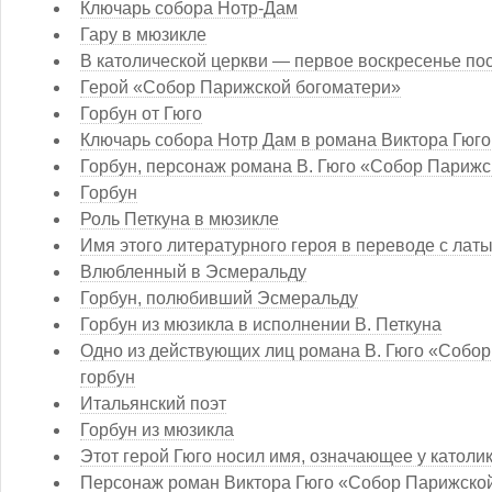
Ключарь собора Нотр-Дам
Гару в мюзикле
В католической церкви — первое воскресенье по
Герой «Собор Парижской богоматери»
Горбун от Гюго
Ключарь собора Нотр Дам в романа Виктора Гюго
Горбун, персонаж романа В. Гюго «Собор Парижс
Горбун
Роль Петкуна в мюзикле
Имя этого литературного героя в переводе с латы
Влюбленный в Эсмеральду
Горбун, полюбивший Эсмеральду
Горбун из мюзикла в исполнении В. Петкуна
Одно из действующих лиц романа В. Гюго «Собор
горбун
Итальянский поэт
Горбун из мюзикла
Этот герой Гюго носил имя, означающее у католи
Персонаж роман Виктора Гюго «Собор Парижской