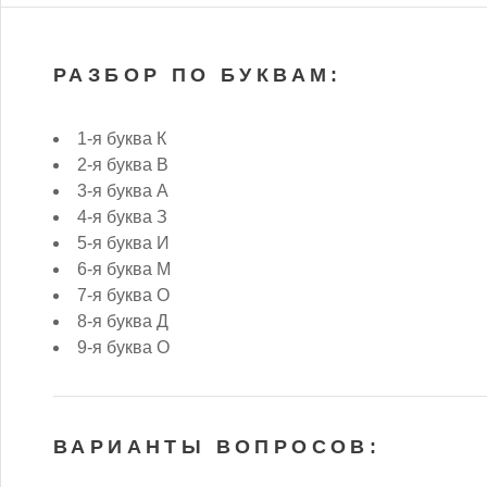
РАЗБОР ПО БУКВАМ:
1-я буква К
2-я буква В
3-я буква А
4-я буква З
5-я буква И
6-я буква М
7-я буква О
8-я буква Д
9-я буква О
ВАРИАНТЫ ВОПРОСОВ: