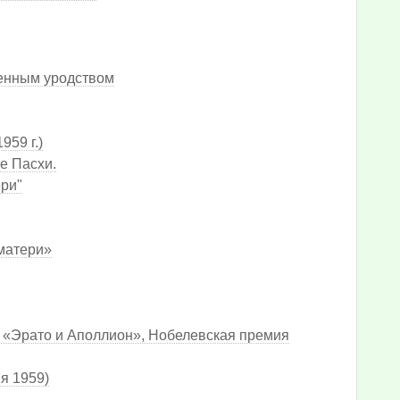
венным уродством
959 г.)
е Пасхи.
ри"
матери»
к «Эрато и Аполлион», Нобелевская премия
я 1959)