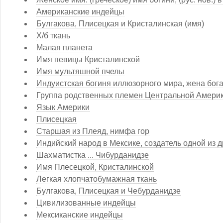
Американские индейцы
Булгакова, Плисецкая и Кристалинская (имя)
Х/б ткань
Малая планета
Имя певицы Кристалинской
Имя мультяшной пчелы
Индуистская богиня иллюзорного мира, жена бог
Группа родственных племен Центральной Амери
Язык Америки
Плисецкая
Старшая из Плеяд, нимфа гор
Индийский народ в Мексике, создатель одной из
Шахматистка ... Чибурданидзе
Имя Плесецкой, Кристалинской
Легкая хлопчатобумажная ткань
Булгакова, Плисецкая и Чебурданидзе
Цивилизованные индейцы
Мексиканские индейцы