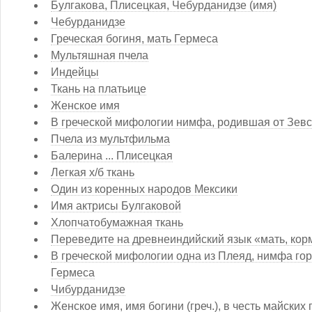
Булгакова, Плисецкая, Чебурданидзе (имя)
Чебурданидзе
Греческая богиня, мать Гермеса
Мультяшная пчела
Индейцы
Ткань на платьице
Женское имя
В греческой мифологии нимфа, родившая от Зев
Пчела из мультфильма
Балерина ... Плисецкая
Легкая х/б ткань
Один из коренных народов Мексики
Имя актрисы Булгаковой
Хлопчатобумажная ткань
Переведите на древнеиндийский язык «мать, ко
В греческой мифологии одна из Плеяд, нимфа го
Гермеса
Чибурданидзе
Женское имя, имя богини (греч.), в честь майских 