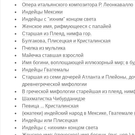
Опера итальянского композитора Р. Леонкавалло
Индейцы Мексики
Индейцы с "ихним" концом света
Женское имя, рифмующееся с папайей
Старшая из Плеяд, нимфа гор.
Булгакова, Плисецкая и Кристалинская
Пчелка из мультика
Майечка ставшая взрослой
Имя богини, воплощающей иллюзорный мир; в б
Индейцы Гватемалы
Старшая из семи дочерей Атланта и Плейоны, доч
древнегреческой мифологии
В греческой мифологии старейшая из плеяд, нимф
Шахматистка Чибурданидзе
Певица ... Кристалинская
(юкатеки) индейский народ в Мексике, Гватемале
Индейцы или Плисецкая
Индейцы с «ихним» концом света
Женское имя: (греческое) имя богини, (рус. нов.)