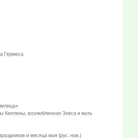
са Гермеса
рмилица»
ры Киллены, возлюбленная Зевса и мать
праздников и месяца мая (рус. нов.)