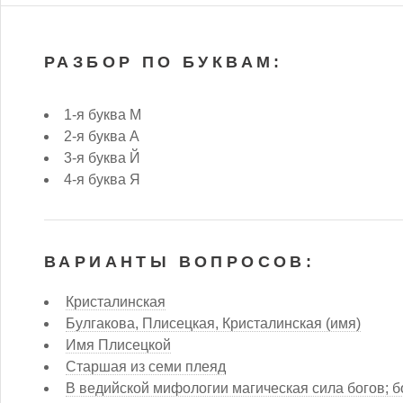
РАЗБОР ПО БУКВАМ:
1-я буква М
2-я буква А
3-я буква Й
4-я буква Я
ВАРИАНТЫ ВОПРОСОВ:
Кристалинская
Булгакова, Плисецкая, Кристалинская (имя)
Имя Плисецкой
Старшая из семи плеяд
В ведийской мифологии магическая сила богов; б