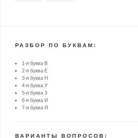
РАЗБОР ПО БУКВАМ:
1-я буква В
2-я буква Е
3-я буква Н
4-я буква У
5-я буква З
6-я буква И
7-я буква Я
ВАРИАНТЫ ВОПРОСОВ: