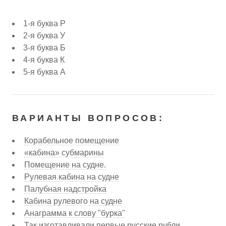
1-я буква Р
2-я буква У
3-я буква Б
4-я буква К
5-я буква А
ВАРИАНТЫ ВОПРОСОВ:
Корабельное помещение
«кабина» субмарины
Помещение на судне.
Рулевая кабина на судне
Палубная надстройка
Кабина рулевого на судне
Анаграмма к слову "бурка"
Так изготавливали первые русские рубли