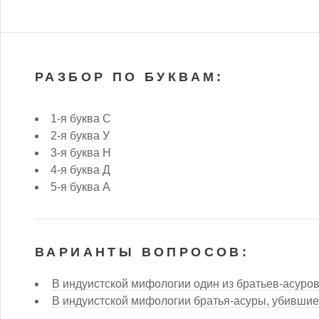
РАЗБОР ПО БУКВАМ:
1-я буква С
2-я буква У
3-я буква Н
4-я буква Д
5-я буква А
ВАРИАНТЫ ВОПРОСОВ:
В индуистской мифологии один из братьев-асуро
В индуистской мифологии братья-асуры, убившие 