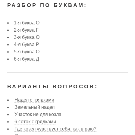
РАЗБОР ПО БУКВАМ:
1-я буква О
2-я буква Г
3-я буква О
4-я буква Р
5-я буква О
6-я буква Д
ВАРИАНТЫ ВОПРОСОВ:
Надел с грядками
Земельный надел
Участок не для козла
6 соток с грядками
Где козел чувствует себя, как в раю?