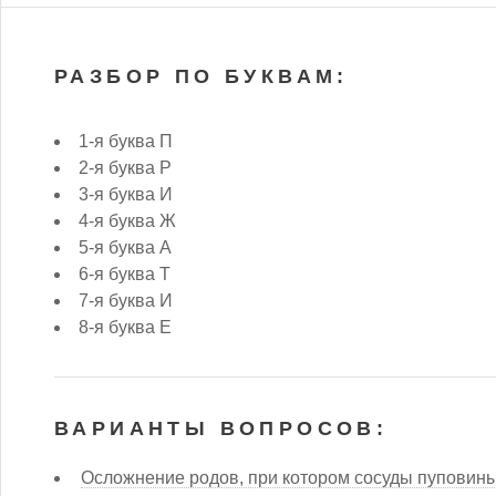
РАЗБОР ПО БУКВАМ:
1-я буква П
2-я буква Р
3-я буква И
4-я буква Ж
5-я буква А
6-я буква Т
7-я буква И
8-я буква Е
ВАРИАНТЫ ВОПРОСОВ:
Осложнение родов, при котором сосуды пуповин