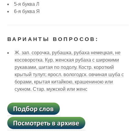
5-я буква Л
6-я буква Я
ВАРИАНТЫ ВОПРОСОВ:
Ж. зап. сорочка, рубашка, рубаха немецкая, не
косоворотка. Кур. женская рубаха с широкими
рукавами, шитая по подолу. Костр. короткий
крытый тулуп; яросл. вологодск. овчиная шуба с
борами, крытая китайкою, крашениною или
сукном. Стар. мужской или женс