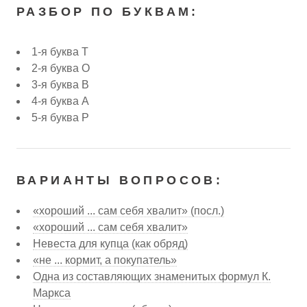
РАЗБОР ПО БУКВАМ:
1-я буква Т
2-я буква О
3-я буква В
4-я буква А
5-я буква Р
ВАРИАНТЫ ВОПРОСОВ:
«хороший ... сам себя хвалит» (посл.)
«хороший ... сам себя хвалит»
Невеста для купца (как обряд)
«не ... кормит, а покупатель»
Одна из составляющих знаменитых формул К.
Маркса