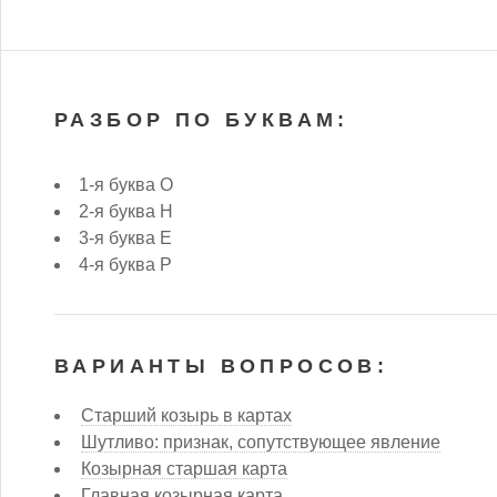
РАЗБОР ПО БУКВАМ:
1-я буква О
2-я буква Н
3-я буква Е
4-я буква Р
ВАРИАНТЫ ВОПРОСОВ:
Старший козырь в картах
Шутливо: признак, сопутствующее явление
Козырная старшая карта
Главная козырная карта