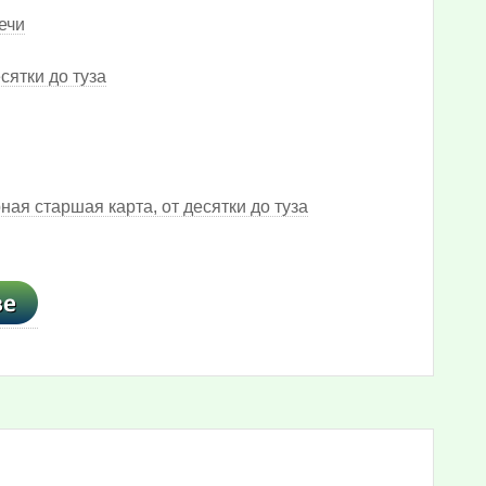
ечи
сятки до туза
ная старшая карта, от десятки до туза