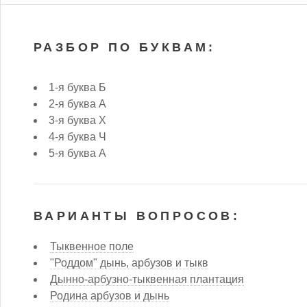
РАЗБОР ПО БУКВАМ:
1-я буква Б
2-я буква А
3-я буква Х
4-я буква Ч
5-я буква А
ВАРИАНТЫ ВОПРОСОВ:
Тыквенное поле
"Роддом" дынь, арбузов и тыкв
Дынно-арбузно-тыквенная плантация
Родина арбузов и дынь