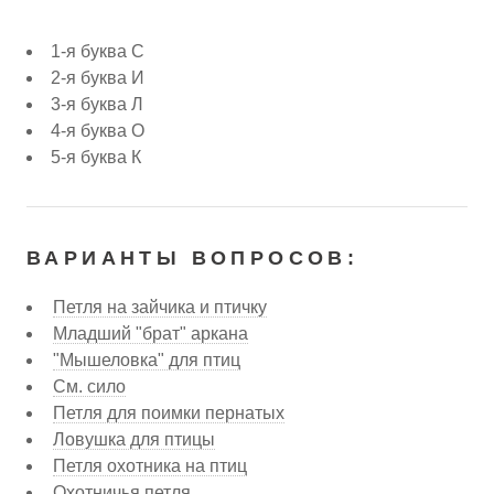
1-я буква С
2-я буква И
3-я буква Л
4-я буква О
5-я буква К
ВАРИАНТЫ ВОПРОСОВ:
Петля на зайчика и птичку
Младший "брат" аркана
"Мышеловка" для птиц
См. сило
Петля для поимки пернатых
Ловушка для птицы
Петля охотника на птиц
Охотничья петля