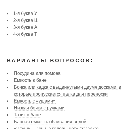
1-я буква У
2-я буква Ш
3-я буква А
4-я буква Т
ВАРИАНТЫ ВОПРОСОВ:
Посудина для помоев
Емкость в бане
Бочка или кадка с выдвинутыми двумя досками, в
которые пропускается палка для переноски
Емкость с «ушами»
Низкая бочка с ручками
Тазик в бане
Банная емкость обливания водой
«у туши — уши, а головы нет» (загадка)