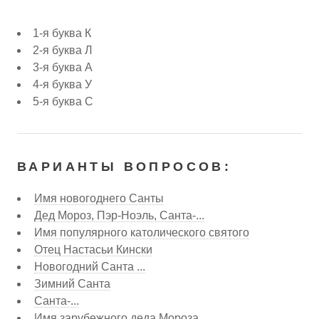
1-я буква К
2-я буква Л
3-я буква А
4-я буква У
5-я буква С
ВАРИАНТЫ ВОПРОСОВ:
Имя новогоднего Санты
Дед Мороз, Пэр-Ноэль, Санта-...
Имя популярного католического святого
Отец Настасьи Кински
Новогодний Санта ...
Зимний Санта
Санта-...
Имя зарубежного деда Мороза