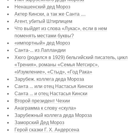
Ненашенский дед Мороз
Актер Кински, а так же Санта ....
Агент, убитый Штирлицем
Что выйдет из слова «Лукас», если в нем
поменять местами буквы?
«импортный» дед Мороз
Санта-... из Лапландии
Хюго (родился в 1929) бельгийский писатель, цикл
«Трения», романы «Семья Метсирс»,
«Изумление», «Стыд», «Год Рака»
Зарубеж. коллега деда Мороза
Санта ... или отец Настасья Кински
Санта ... и отец Настасья Кински
Второй президент Чехии
Анаграмма к слову «скула»
Зарубежный коллега деда Мороза
Заморский Дед Мороз
Герой сказки Г. Х. Андерсена