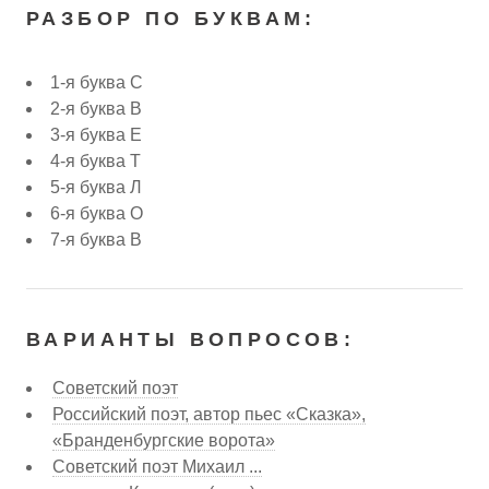
РАЗБОР ПО БУКВАМ:
1-я буква С
2-я буква В
3-я буква Е
4-я буква Т
5-я буква Л
6-я буква О
7-я буква В
ВАРИАНТЫ ВОПРОСОВ:
Советский поэт
Российский поэт, автор пьес «Сказка»,
«Бранденбургские ворота»
Советский поэт Михаил ...