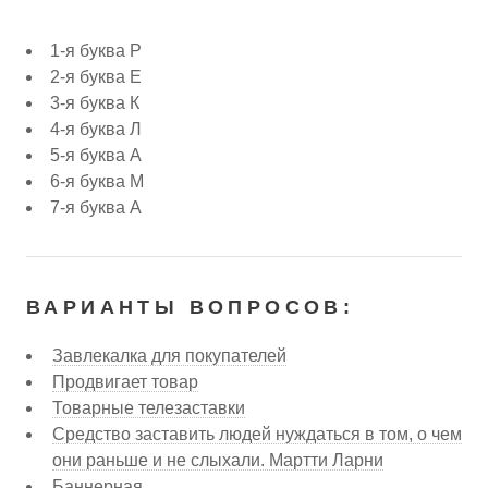
1-я буква Р
2-я буква Е
3-я буква К
4-я буква Л
5-я буква А
6-я буква М
7-я буква А
ВАРИАНТЫ ВОПРОСОВ:
Завлекалка для покупателей
Продвигает товар
Товарные телезаставки
Средство заставить людей нуждаться в том, о чем
они раньше и не слыхали. Мартти Ларни
Баннерная ...