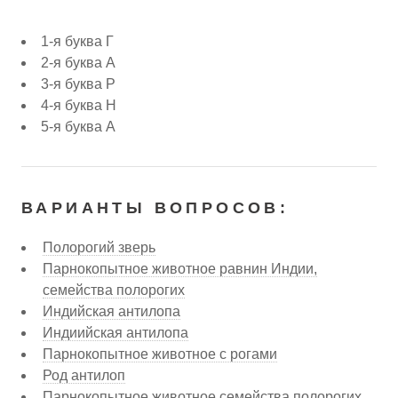
1-я буква Г
2-я буква А
3-я буква Р
4-я буква Н
5-я буква А
ВАРИАНТЫ ВОПРОСОВ:
Полорогий зверь
Парнокопытное животное равнин Индии,
семейства полорогих
Индийская антилопа
Индиийская антилопа
Парнокопытное животное с рогами
Род антилоп
Парнокопытное животное семейства полорогих