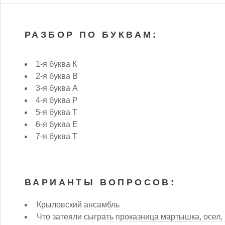
РАЗБОР ПО БУКВАМ:
1-я буква К
2-я буква В
3-я буква А
4-я буква Р
5-я буква Т
6-я буква Е
7-я буква Т
ВАРИАНТЫ ВОПРОСОВ:
Крыловский ансамбль
Что затеяли сыграть проказница мартышка, осел,