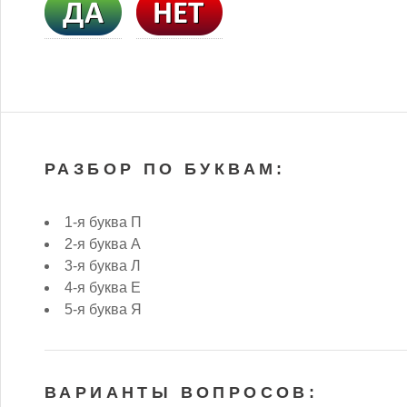
РАЗБОР ПО БУКВАМ:
1-я буква П
2-я буква А
3-я буква Л
4-я буква Е
5-я буква Я
ВАРИАНТЫ ВОПРОСОВ: