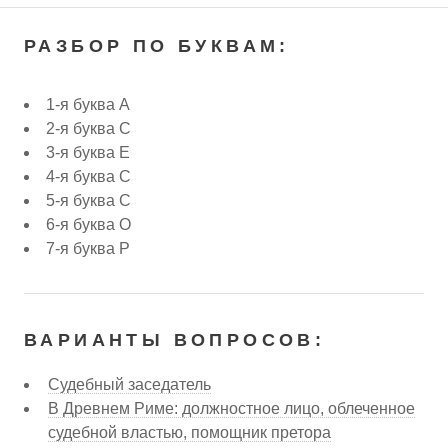
РАЗБОР ПО БУКВАМ:
1-я буква А
2-я буква С
3-я буква Е
4-я буква С
5-я буква С
6-я буква О
7-я буква Р
ВАРИАНТЫ ВОПРОСОВ:
Судебный заседатель
В Древнем Риме: должностное лицо, облеченное
судебной властью, помощник претора