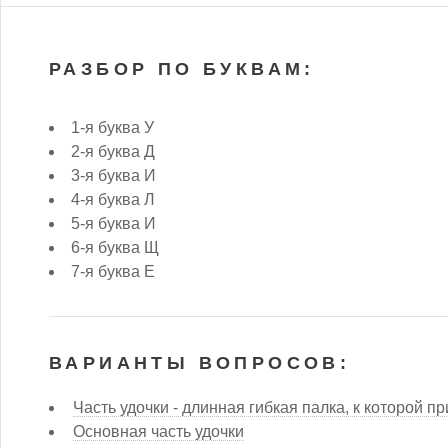
РАЗБОР ПО БУКВАМ:
1-я буква У
2-я буква Д
3-я буква И
4-я буква Л
5-я буква И
6-я буква Щ
7-я буква Е
ВАРИАНТЫ ВОПРОСОВ:
Часть удочки - длинная гибкая палка, к которой п
Основная часть удочки