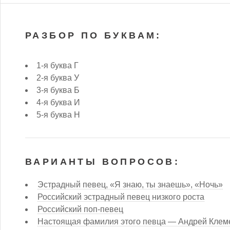
РАЗБОР ПО БУКВАМ:
1-я буква Г
2-я буква У
3-я буква Б
4-я буква И
5-я буква Н
ВАРИАНТЫ ВОПРОСОВ:
Эстрадный певец, «Я знаю, ты знаешь», «Ночь»
Российский эстрадный певец низкого роста
Российский поп-певец
Настоящая фамилия этого певца — Андрей Клем