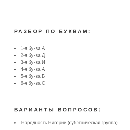
РАЗБОР ПО БУКВАМ:
1-я буква А
2-я буква Д
3-я буква И
4-я буква А
5-я буква Б
6-я буква О
ВАРИАНТЫ ВОПРОСОВ:
Народность Нигерии (субэтническая группа)