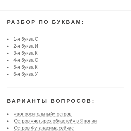
РАЗБОР ПО БУКВАМ:
1-я буква С
2-я буква И
3-я буква К
4-я буква О
5-я буква К
6-я буква У
ВАРИАНТЫ ВОПРОСОВ:
«вопросительный» остров
Остров «четырех областей» в Японии
Остров Футанасима сейчас