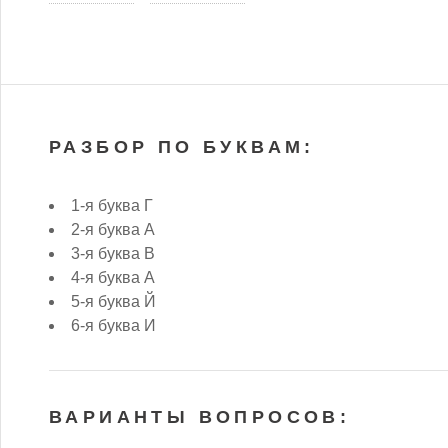
РАЗБОР ПО БУКВАМ:
1-я буква Г
2-я буква А
3-я буква В
4-я буква А
5-я буква Й
6-я буква И
ВАРИАНТЫ ВОПРОСОВ: