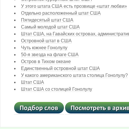
У этого штата США есть прозвище «штат любви»
Отдельно расположенный штат США
Пятидесятый штат США
Самый молодой штат США
Штат США, на Гавайских островах, администрати
Островной штат в США
Чуть южнее Гонолулу
50-я звезда на флаге США
Остров в Тихом океане
Единственный островной штат США
У какого американского штата столица Гонолулу?
Штат США
Штат США со столицей Гонолулу