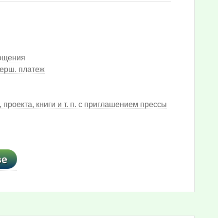
гощения
верш. платеж
роекта, книги и т. п. с приглашением прессы