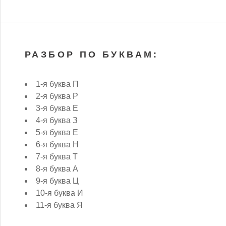
РАЗБОР ПО БУКВАМ:
1-я буква П
2-я буква Р
3-я буква Е
4-я буква З
5-я буква Е
6-я буква Н
7-я буква Т
8-я буква А
9-я буква Ц
10-я буква И
11-я буква Я