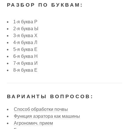
РАЗБОР ПО БУКВАМ:
1-я буква Р
2-я буква Ы
3-я буква Х
4-я буква Л
5-я буква Е
6-я буква Н
7-я буква И
8-я буква Е
ВАРИАНТЫ ВОПРОСОВ:
Способ обработки почвы
Функция аэратора как машины
Агрономич. прием