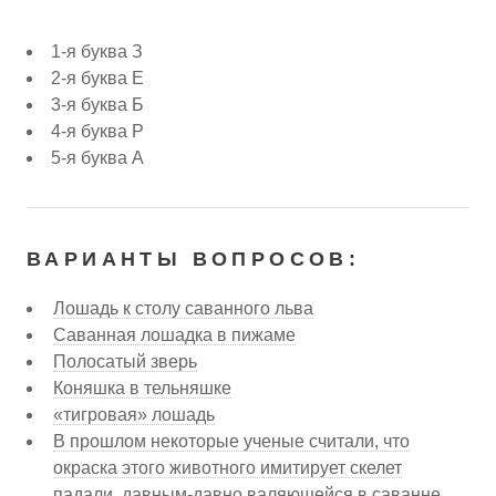
1-я буква З
2-я буква Е
3-я буква Б
4-я буква Р
5-я буква А
ВАРИАНТЫ ВОПРОСОВ:
Лошадь к столу саванного льва
Саванная лошадка в пижаме
Полосатый зверь
Коняшка в тельняшке
«тигровая» лошадь
В прошлом некоторые ученые считали, что
окраска этого животного имитирует скелет
падали, давным-давно валяющейся в саванне