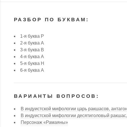
РАЗБОР ПО БУКВАМ:
1-я буква Р
2-я буква А
3-я буква В
4-я буква А
5-я буква Н
6-я буква А
ВАРИАНТЫ ВОПРОСОВ:
В индуистской мифологии царь ракшасов, антаго
В индуистской мифологии десятиголовый ракшас,
Персонаж «Рамаяны»