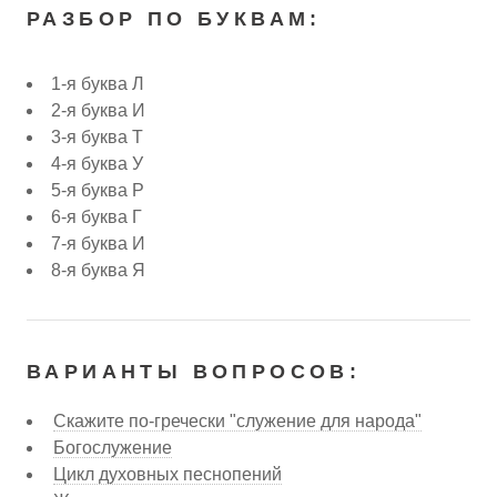
РАЗБОР ПО БУКВАМ:
1-я буква Л
2-я буква И
3-я буква Т
4-я буква У
5-я буква Р
6-я буква Г
7-я буква И
8-я буква Я
ВАРИАНТЫ ВОПРОСОВ:
Скажите по-гречески "служение для народа"
Богослужение
Цикл духовных песнопений